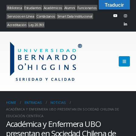
Traducir
Biblioteca
Estudiantes
Académicos
Alumni
Funcionarios
Servicios en Línea
Contáctanos
Smart Data Institucional
Acreditación
Ley 20.393
HOME
ENTRADAS
NOTICIAS
ACADÉMICA Y ENFERMERA UBO PRESENTAN EN SOCIEDAD CHILENA DE
EDUCACIÓN CIENTÍFICA
Académica y Enfermera UBO
presentan en Sociedad Chilena de