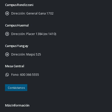
Campus Rondizzoni
Dirección:
General Gana 1702
Campus Huemul
Dirección:
Placer 1384 (ex 1410)
Campus Yungay
Dirección:
Maipú 525
Mesa Central
Fono:
600 366 5555
Contáctanos
Más Información