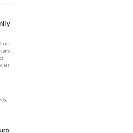
il y
ión de
teatral
ca
torias
MÁS...
guró