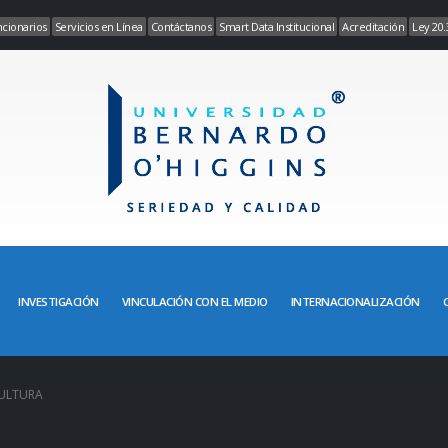
cionarios
Servicios en Línea
Contáctanos
Smart Data Institucional
Acreditación
Ley 20.
INVESTIGACIÓN
VINCULACIÓN CON EL MEDIO
INTERNACIONALIZACIÓN
ULTURA