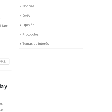
Noticias
OAIA
l
Opinión
illiam
Protocolos
Temas de Interés
MÁS...
ia y
os
te