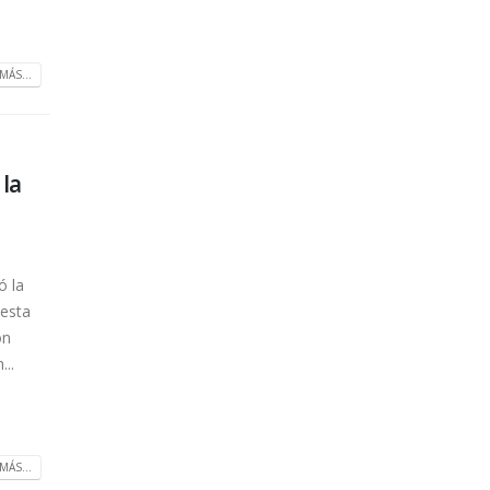
MÁS...
 la
ó la
uesta
ón
...
MÁS...