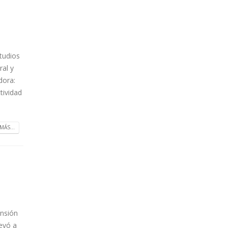
studios
ral y
dora:
tividad
MÁS...
ensión
levó a