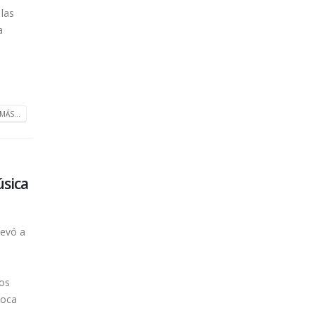
 las
a
MÁS...
úsica
levó a
los
poca