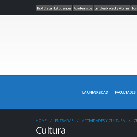
Biblioteca
Estudiantes
Académicos
Empleabilidad y Alumni
Fun
LA UNIVERSIDAD
FACULTADES
HOME
ENTRADAS
ACTIVIDADES Y CULTURA
C
Cultura