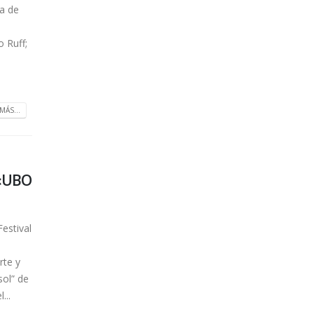
da de
o Ruff;
MÁS...
: «UBO
Festival
rte y
sol” de
...