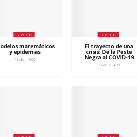
COVID 19
COVID 19
odelos matemáticos
El trayecto de una
y epidemias
crisis: De la Peste
Negra al COVID-19
15 abril, 2020
14 abril, 2020
COVID 19
COVID 19