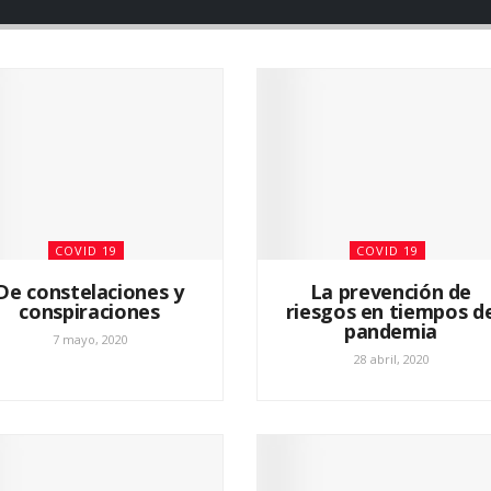
COVID 19
COVID 19
De constelaciones y
La prevención de
conspiraciones
riesgos en tiempos d
pandemia
7 mayo, 2020
28 abril, 2020