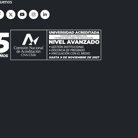
guenos