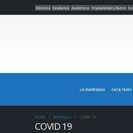
Biblioteca
Estudiantes
Académicos
Empleabilidad y Alumni
Fun
LA UNIVERSIDAD
FACULTADES
HOME
ENTRADAS
COVID 19
COVID 19