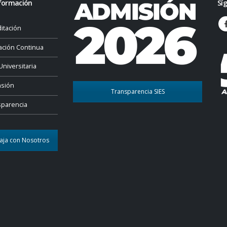
formación
Sí
itación
ación Continua
Universitaria
nsión
Transparencia SIES
sparencia
aja con Nosotros