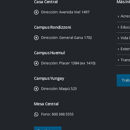
Casa Central
Más In
Dirección:
Avenida Viel 1497
Acred
Campus Rondizzoni
Educ
Dirección:
General Gana 1702
Vida 
Exte
Campus Huemul
Tran
Dirección:
Placer 1384 (ex 1410)
Campus Yungay
Trab
Dirección:
Maipú 525
Mesa Central
Fono:
600 366 5555