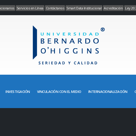
cionarios
Servicios en Línea
Contáctanos
Smart Data Institucional
Acreditación
Ley 20.
INVESTIGACIÓN
VINCULACIÓN CON EL MEDIO
INTERNACIONALIZACIÓN