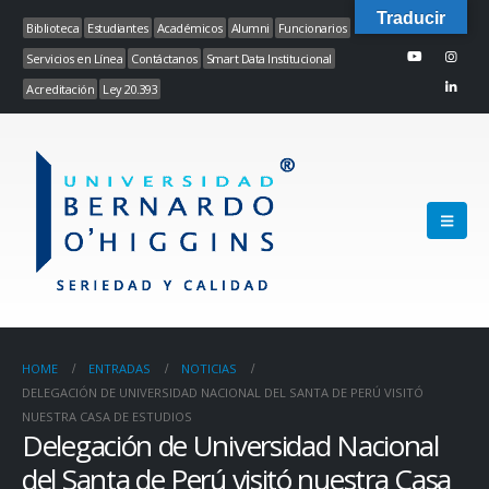
Traducir
Biblioteca
Estudiantes
Académicos
Alumni
Funcionarios
Servicios en Línea
Contáctanos
Smart Data Institucional
Acreditación
Ley 20.393
HOME
ENTRADAS
NOTICIAS
DELEGACIÓN DE UNIVERSIDAD NACIONAL DEL SANTA DE PERÚ VISITÓ
NUESTRA CASA DE ESTUDIOS
Delegación de Universidad Nacional
del Santa de Perú visitó nuestra Casa