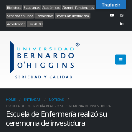
Traducir
Biblioteca
Estudiantes
Académicos
Alumni
Funcionarios
Servicios en Línea
Contáctanos
Smart Data Institucional
Acreditación
Ley 20.393
HOME
ENTRADAS
NOTICIAS
ESCUELA DE ENFERMERÍA REALIZÓ SU CEREMONIA DE INVESTIDURA
Escuela de Enfermería realizó su
ceremonia de investidura