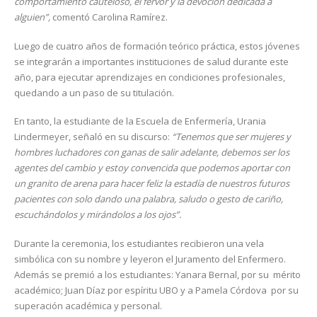
comportamiento cauteloso, el fervor y la devoción dedicada a
alguien”,
comentó Carolina Ramírez.
Luego de cuatro años de formación teórico práctica, estos jóvenes
se integrarán a importantes instituciones de salud durante este
año, para ejecutar aprendizajes en condiciones profesionales,
quedando a un paso de su titulación.
En tanto, la estudiante de la Escuela de Enfermería, Urania
Lindermeyer, señaló en su discurso:
“Tenemos que ser mujeres y
hombres luchadores con ganas de salir adelante, debemos ser los
agentes del cambio y estoy convencida que podemos aportar con
un granito de arena para hacer feliz la estadía de nuestros futuros
pacientes con solo dando una palabra, saludo o gesto de cariño,
escuchándolos y mirándolos a los ojos”.
Durante la ceremonia, los estudiantes recibieron una vela
simbólica con su nombre y leyeron el Juramento del Enfermero.
Además se premió a los estudiantes: Yanara Bernal, por su mérito
académico; Juan Díaz por espíritu UBO y a Pamela Córdova por su
superación académica y personal.