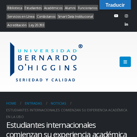
Traducir
Biblioteca
Estudiantes
Académicos
Alumni
Funcionarios
Servicios en Línea
Contáctanos
Smart Data Institucional
Acreditación
Ley 20.393
HOME
ENTRADAS
NOTICIAS
ESTUDIANTES INTERNACIONALES COMIENZAN SU EXPERIENCIA ACADÉMICA
EN LA UBO
Estudiantes internacionales
comienzan su experiencia académica