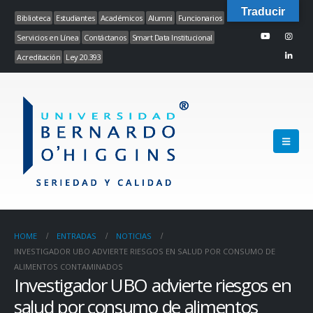
Traducir
Biblioteca
Estudiantes
Académicos
Alumni
Funcionarios
Servicios en Línea
Contáctanos
Smart Data Institucional
Acreditación
Ley 20.393
HOME
ENTRADAS
NOTICIAS
INVESTIGADOR UBO ADVIERTE RIESGOS EN SALUD POR CONSUMO DE
ALIMENTOS CONTAMINADOS
Investigador UBO advierte riesgos en
salud por consumo de alimentos