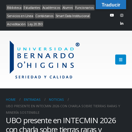
Traducir
Biblioteca
Estudiantes
Académicos
Alumni
Funcionarios
Servicios en Línea
Contáctanos
Smart Data Institucional
Acreditación
Ley 20.393
HOME
ENTRADAS
NOTICIAS
UBO PRESENTE EN INTECMIN 2026 CON CHARLA SOBRE TIERRAS RARAS Y
MINERÍA SOSTENIBLE
UBO presente en INTECMIN 2026
con charla sobre tierras raras y