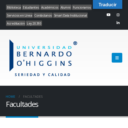
Traducir
Biblioteca
Estudiantes
Académicos
Alumni
Funcionarios
Servicios en Línea
Contáctanos
Smart Data Institucional
Acreditación
Ley 20.393
HOME
FACULTADES
Facultades