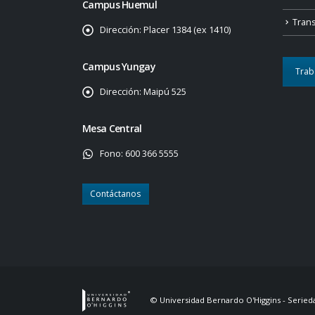
Campus Huemul
Tran
Dirección:
Placer 1384 (ex 1410)
Campus Yungay
Trab
Dirección:
Maipú 525
Mesa Central
Fono:
600 366 5555
Contáctanos
© Universidad Bernardo O'Higgins - Serieda