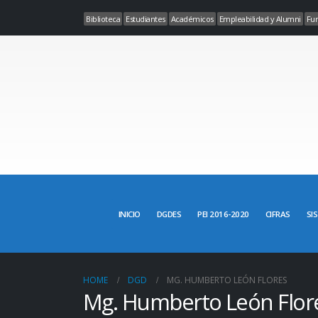
Biblioteca
Estudiantes
Académicos
Empleabilidad y Alumni
Fun
INICIO
DGDES
PEI 2016-2020
CIFRAS
SI
HOME
DGD
MG. HUMBERTO LEÓN FLORES
Mg. Humberto León Flor