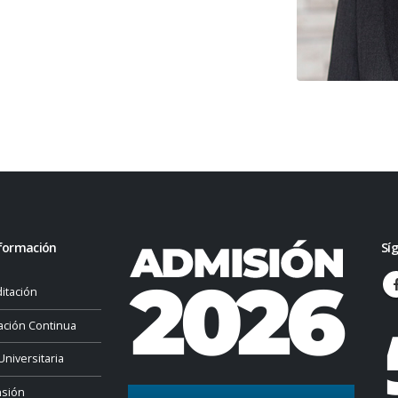
formación
Sí
itación
ación Continua
Universitaria
nsión