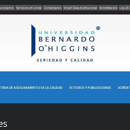
cionarios
Servicios en Línea
Contáctanos
Smart Data Institucional
Acreditación
Ley 20.
STEMA DE ASEGURAMIENTO DE LA CALIDAD
ESTUDIOS Y PUBLICACIONES
ACREDIT
es