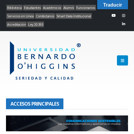
Traducir
Biblioteca
Estudiantes
Académicos
Alumni
Funcionarios
Servicios en Línea
Contáctanos
Smart Data Institucional
Acreditación
Ley 20.393
ACCESOS PRINCIPALES
Seriedad y Calidad