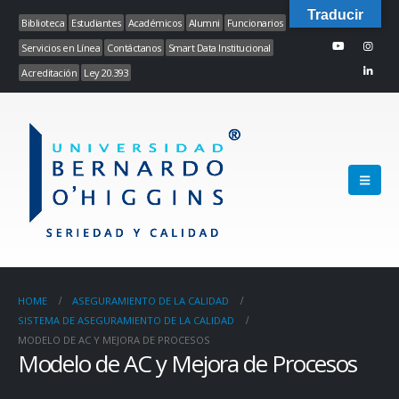
Traducir
Biblioteca
Estudiantes
Académicos
Alumni
Funcionarios
Servicios en Línea
Contáctanos
Smart Data Institucional
Acreditación
Ley 20.393
HOME
ASEGURAMIENTO DE LA CALIDAD
SISTEMA DE ASEGURAMIENTO DE LA CALIDAD
MODELO DE AC Y MEJORA DE PROCESOS
Modelo de AC y Mejora de Procesos