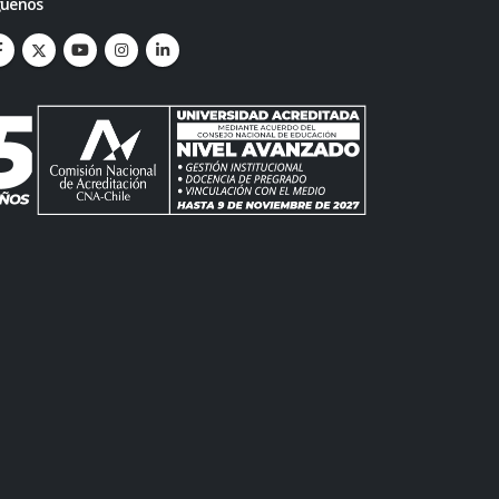
guenos