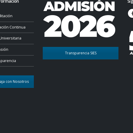
formación
Sí
itación
ación Continua
Universitaria
nsión
Transparencia SIES
sparencia
aja con Nosotros