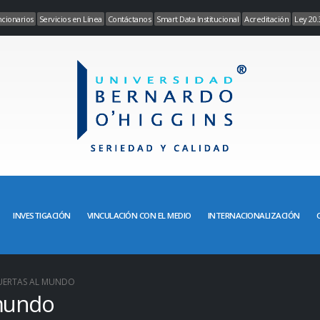
cionarios
Servicios en Línea
Contáctanos
Smart Data Institucional
Acreditación
Ley 20.
INVESTIGACIÓN
VINCULACIÓN CON EL MEDIO
INTERNACIONALIZACIÓN
UERTAS AL MUNDO
 mundo