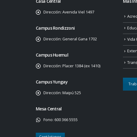
Casa Central
Más In
Dirección:
Avenida Viel 1497
Acred
Campus Rondizzoni
Educ
Dirección:
General Gana 1702
Vida 
Exte
Campus Huemul
Tran
Dirección:
Placer 1384 (ex 1410)
Campus Yungay
Trab
Dirección:
Maipú 525
Mesa Central
Fono:
600 366 5555