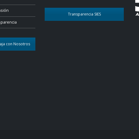
nsión
Transparencia SIES
sparencia
aja con Nosotros