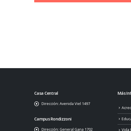
Casa Central
Más In
Dirección:
Avenida Viel 1497
Acred
Campus Rondizzoni
Educ
Dirección:
General Gana 1702
Vida 