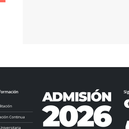
formación
Sí
itación
ación Continua
Universitaria