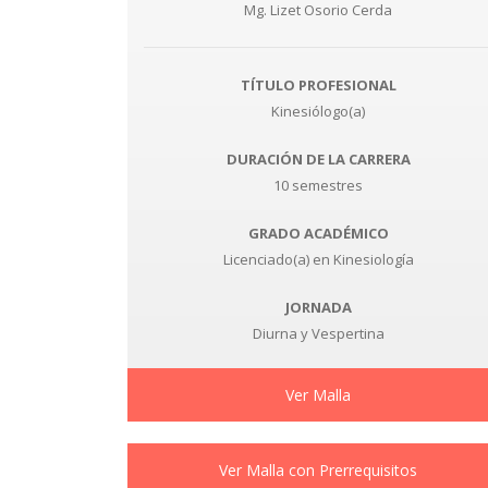
Mg. Lizet Osorio Cerda
TÍTULO PROFESIONAL
Kinesiólogo(a)
DURACIÓN DE LA CARRERA
10 semestres
GRADO ACADÉMICO
Licenciado(a) en Kinesiología
JORNADA
Diurna y Vespertina
Ver Malla
Ver Malla con Prerrequisitos