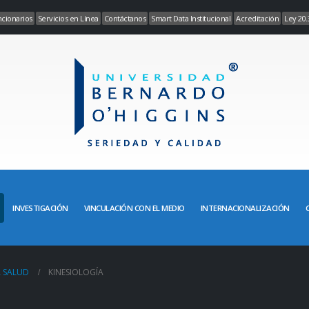
cionarios
Servicios en Línea
Contáctanos
Smart Data Institucional
Acreditación
Ley 20.
INVESTIGACIÓN
VINCULACIÓN CON EL MEDIO
INTERNACIONALIZACIÓN
A SALUD
KINESIOLOGÍA