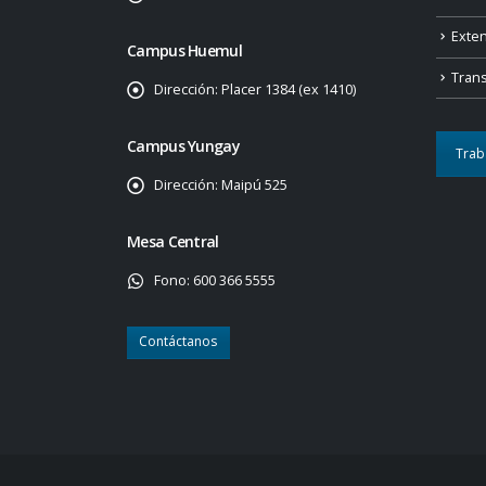
Exte
Campus Huemul
Tran
Dirección:
Placer 1384 (ex 1410)
Campus Yungay
Trab
Dirección:
Maipú 525
Mesa Central
Fono:
600 366 5555
Contáctanos