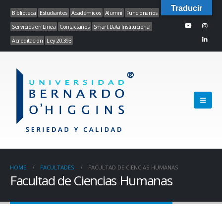
Traducir
Biblioteca
Estudiantes
Académicos
Alumni
Funcionarios
Servicios en Línea
Contáctanos
Smart Data Institucional
Acreditación
Ley 20.393
HOME
FACULTADES
FACULTAD DE CIENCIAS HUMANAS
Facultad de Ciencias Humanas