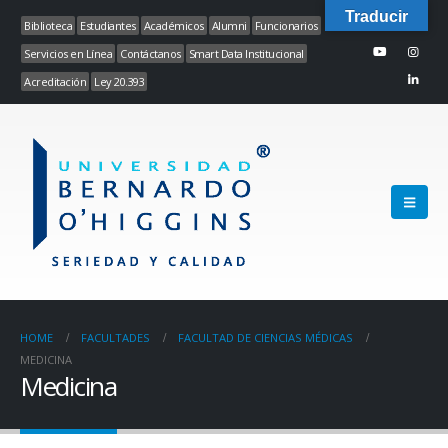
Traducir
Biblioteca
Estudiantes
Académicos
Alumni
Funcionarios
Servicios en Línea
Contáctanos
Smart Data Institucional
Acreditación
Ley 20.393
HOME
FACULTADES
FACULTAD DE CIENCIAS MÉDICAS
MEDICINA
Medicina