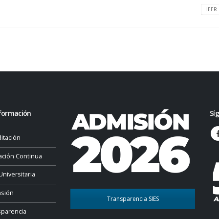
LEER 
formación
Sí
itación
ación Continua
Universitaria
nsión
Transparencia SIES
sparencia