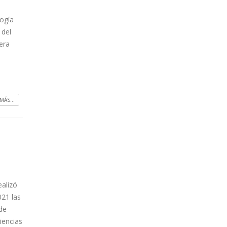
ogía
 del
era
MÁS...
ealizó
21 las
 de
Ciencias