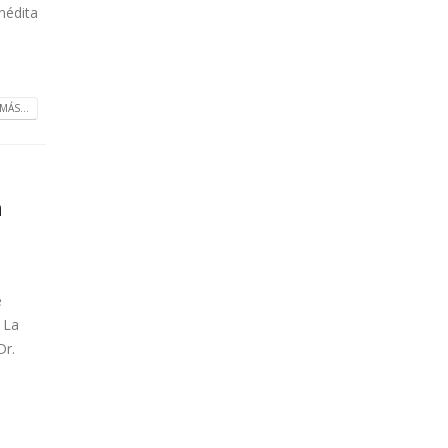
nédita
MÁS...
n
e
 La
Dr.