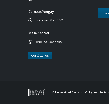
Campus Yungay
Trab
Dirección:
Maipú 525
Mesa Central
Fono:
600 366 5555
Contáctanos
© Universidad Bernardo O'Higgins - Serieda