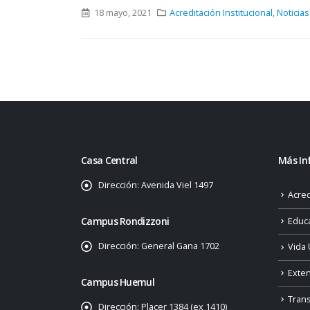
18 mayo, 2021
Acreditación Institucional
,
Noticias
Casa Central
Más In
Dirección:
Avenida Viel 1497
Acred
Campus Rondizzoni
Educ
Dirección:
General Gana 1702
Vida 
Exte
Campus Huemul
Tran
Dirección:
Placer 1384 (ex 1410)