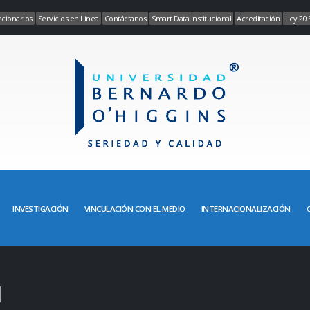
cionarios
Servicios en Línea
Contáctanos
Smart Data Institucional
Acreditación
Ley 20.
INVESTIGACIÓN
VINCULACIÓN CON EL MEDIO
INTERNACIONALIZACIÓN
l