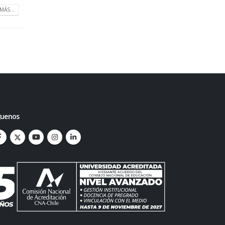
MÁS...
guenos