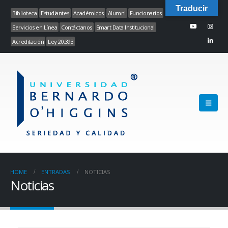
Traducir
Biblioteca
Estudiantes
Académicos
Alumni
Funcionarios
Servicios en Línea
Contáctanos
Smart Data Institucional
Acreditación
Ley 20.393
HOME
ENTRADAS
NOTICIAS
Noticias