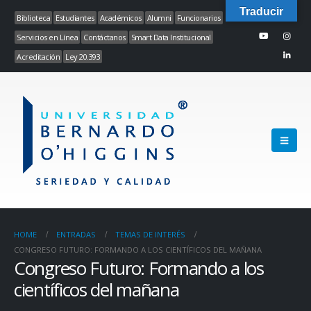
Traducir
Biblioteca
Estudiantes
Académicos
Alumni
Funcionarios
Servicios en Línea
Contáctanos
Smart Data Institucional
Acreditación
Ley 20.393
HOME
ENTRADAS
TEMAS DE INTERÉS
CONGRESO FUTURO: FORMANDO A LOS CIENTÍFICOS DEL MAÑANA
Congreso Futuro: Formando a los
científicos del mañana