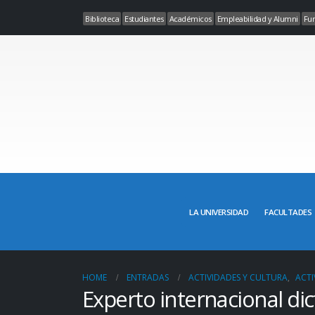
Biblioteca
Estudiantes
Académicos
Empleabilidad y Alumni
Fun
LA UNIVERSIDAD
FACULTADES
HOME
ENTRADAS
ACTIVIDADES Y CULTURA
,
ACTI
Experto internacional dic