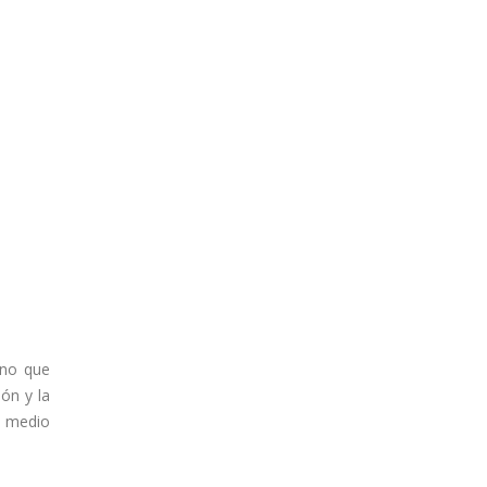
ino que
ón y la
l medio