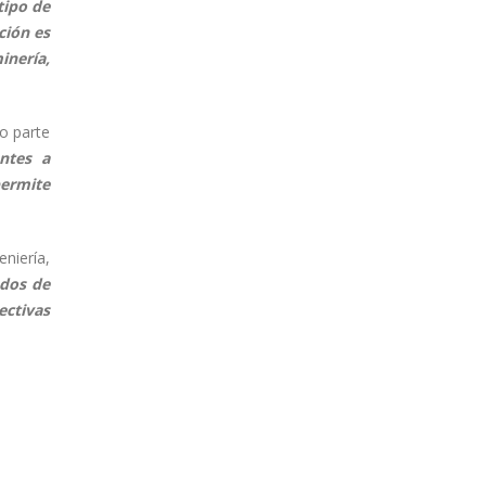
tipo de
ción es
inería,
o parte
antes a
permite
niería,
ados de
ectivas