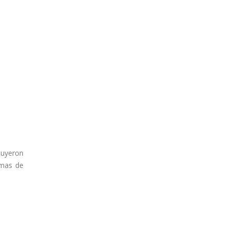
luyeron
temas de