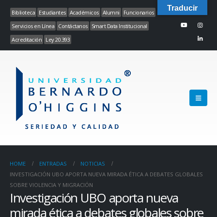
Traducir
Biblioteca
Estudiantes
Académicos
Alumni
Funcionarios
Servicios en Línea
Contáctanos
Smart Data Institucional
Acreditación
Ley 20.393
HOME
ENTRADAS
NOTICIAS
INVESTIGACIÓN UBO APORTA NUEVA MIRADA ÉTICA A DEBATES GLOBALES
SOBRE VIOLENCIA Y MIGRACIÓN
Investigación UBO aporta nueva
mirada ética a debates globales sobre