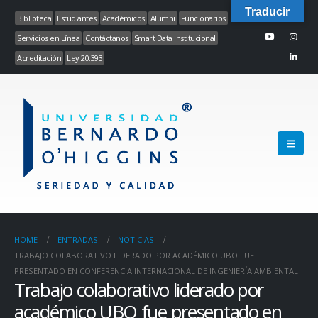
Traducir
Biblioteca
Estudiantes
Académicos
Alumni
Funcionarios
Servicios en Línea
Contáctanos
Smart Data Institucional
Acreditación
Ley 20.393
HOME
ENTRADAS
NOTICIAS
TRABAJO COLABORATIVO LIDERADO POR ACADÉMICO UBO FUE
PRESENTADO EN CONFERENCIA INTERNACIONAL DE INGENIERÍA AMBIENTAL
Trabajo colaborativo liderado por
académico UBO fue presentado en