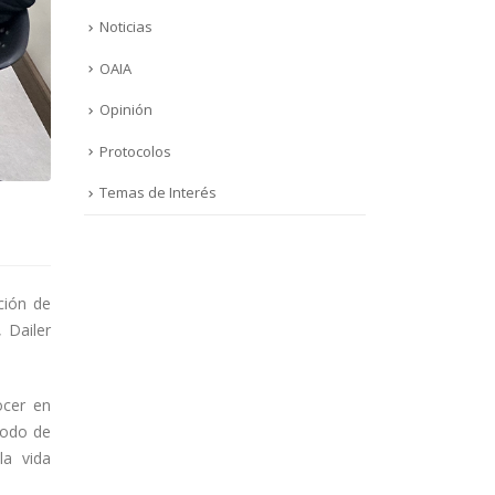
Noticias
OAIA
Opinión
Protocolos
Temas de Interés
ción de
 Dailer
ocer en
iodo de
la vida