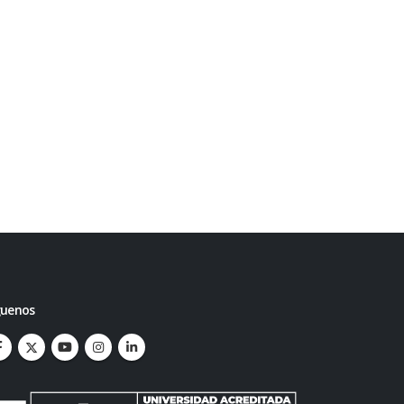
guenos