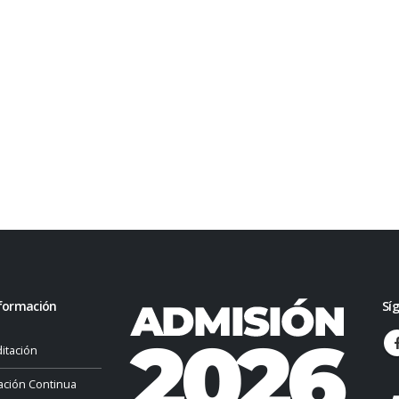
formación
Sí
itación
ación Continua