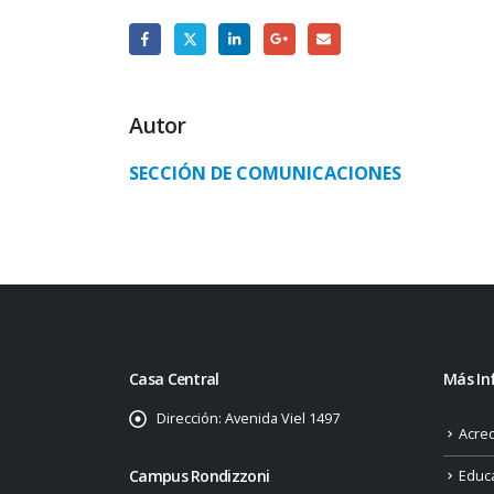
Autor
SECCIÓN DE COMUNICACIONES
Casa Central
Más In
Dirección:
Avenida Viel 1497
Acred
Campus Rondizzoni
Educ