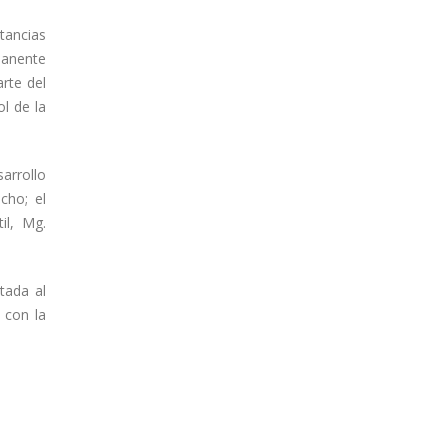
stancias
manente
arte del
ol de la
arrollo
cho; el
il, Mg.
tada al
 con la