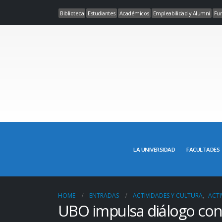
Biblioteca
Estudiantes
Académicos
Empleabilidad y Alumni
Fun
LA UNIVERSIDAD
FACULTADES
HOME
ENTRADAS
ACTIVIDADES Y CULTURA
,
ACTI
UBO impulsa diálogo con