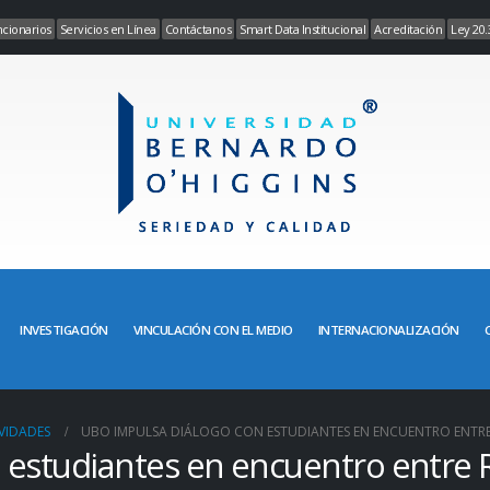
cionarios
Servicios en Línea
Contáctanos
Smart Data Institucional
Acreditación
Ley 20.
INVESTIGACIÓN
VINCULACIÓN CON EL MEDIO
INTERNACIONALIZACIÓN
VIDADES
UBO IMPULSA DIÁLOGO CON ESTUDIANTES EN ENCUENTRO ENTRE
 estudiantes en encuentro entre 