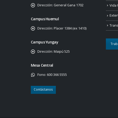
Dirección:
General Gana 1702
Vida 
Exte
Campus Huemul
Tran
Dirección:
Placer 1384 (ex 1410)
Campus Yungay
Trab
Dirección:
Maipú 525
Mesa Central
Fono:
600 366 5555
Contáctanos