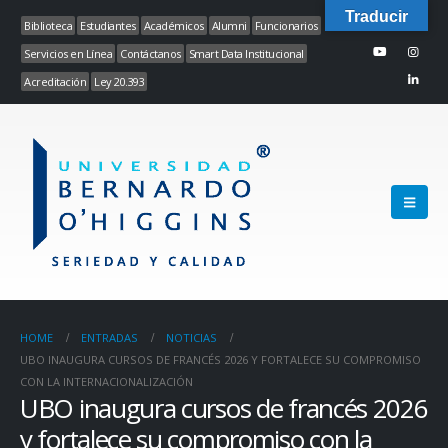
Traducir
Biblioteca
Estudiantes
Académicos
Alumni
Funcionarios
Servicios en Línea
Contáctanos
Smart Data Institucional
Acreditación
Ley 20.393
HOME
ENTRADAS
NOTICIAS
UBO INAUGURA CURSOS DE FRANCÉS 2026 Y FORTALECE SU COMPROMISO
CON LA INTERNACIONALIZACIÓN
UBO inaugura cursos de francés 2026
y fortalece su compromiso con la