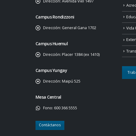
Dirección:
Avenida Viel 1497
Acred
Campus Rondizzoni
Educ
Dirección:
General Gana 1702
Vida 
Exte
Campus Huemul
Tran
Dirección:
Placer 1384 (ex 1410)
Campus Yungay
Trab
Dirección:
Maipú 525
Mesa Central
Fono:
600 366 5555
Contáctanos