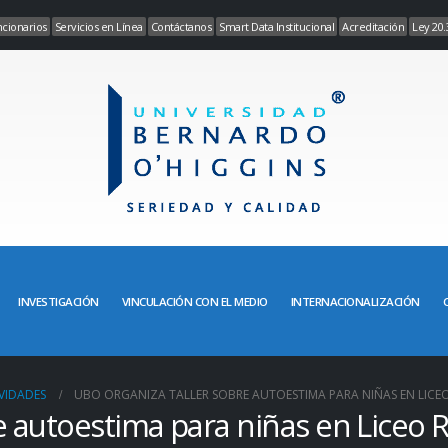
cionarios
Servicios en Línea
Contáctanos
Smart Data Institucional
Acreditación
Ley 20.
INVESTIGACIÓN
VINCULACIÓN CON EL MEDIO
INTERNACIONALIZACIÓN
VIDADES
UBO ORGANIZA TALLER SOBRE AUTOESTIMA PARA NIÑAS EN LICEO
e autoestima para niñas en Liceo R