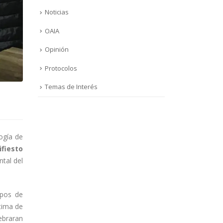
Noticias
OAIA
Opinión
Protocolos
Temas de Interés
ogía de
ifiesto
ntal del
ipos de
tima de
lebraran