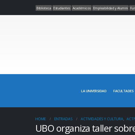
Biblioteca
Estudiantes
Académicos
Empleabilidad y Alumni
Fun
LA UNIVERSIDAD
FACULTADES
HOME
ENTRADAS
ACTIVIDADES Y CULTURA
,
ACTI
UBO organiza taller sobr