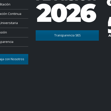
itación
ación Continua
Universitaria
nsión
Transparencia SIES
sparencia
aja con Nosotros