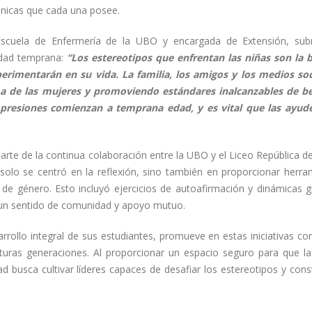
únicas que cada una posee.
 Escuela de Enfermería de la UBO y encargada de Extensión, sub
edad temprana:
“Los estereotipos que enfrentan las niñas son la 
rimentarán en su vida. La familia, los amigos y los medios soc
a de las mujeres y promoviendo estándares inalcanzables de be
s presiones comienzan a temprana edad, y es vital que las ayu
arte de la continua colaboración entre la UBO y el Liceo República de
olo se centró en la reflexión, sino también en proporcionar herra
s de género. Esto incluyó ejercicios de autoafirmación y dinámicas g
r un sentido de comunidad y apoyo mutuo.
rollo integral de sus estudiantes, promueve en estas iniciativas c
turas generaciones. Al proporcionar un espacio seguro para que la
ad busca cultivar líderes capaces de desafiar los estereotipos y cons