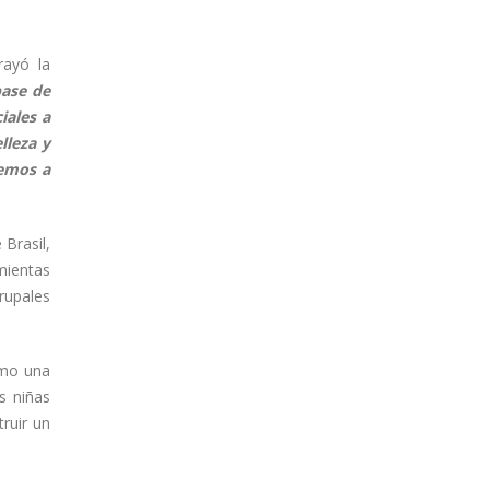
rayó la
base de
iales a
lleza y
demos a
 Brasil,
mientas
rupales
omo una
s niñas
truir un