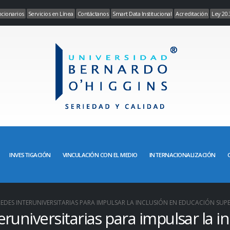
cionarios
Servicios en Línea
Contáctanos
Smart Data Institucional
Acreditación
Ley 20.
INVESTIGACIÓN
VINCULACIÓN CON EL MEDIO
INTERNACIONALIZACIÓN
EDES INTERUNIVERSITARIAS PARA IMPULSAR LA INCLUSIÓN EN EDUCACIÓN SUP
runiversitarias para impulsar la i