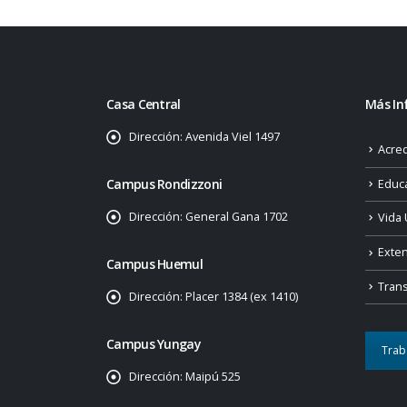
Casa Central
Más In
Dirección:
Avenida Viel 1497
Acred
Campus Rondizzoni
Educ
Dirección:
General Gana 1702
Vida 
Exte
Campus Huemul
Tran
Dirección:
Placer 1384 (ex 1410)
Campus Yungay
Trab
Dirección:
Maipú 525