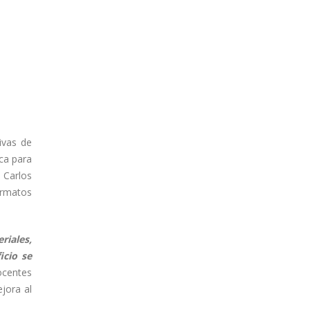
ivas de
ica para
, Carlos
ormatos
riales,
icio se
ocentes
jora al