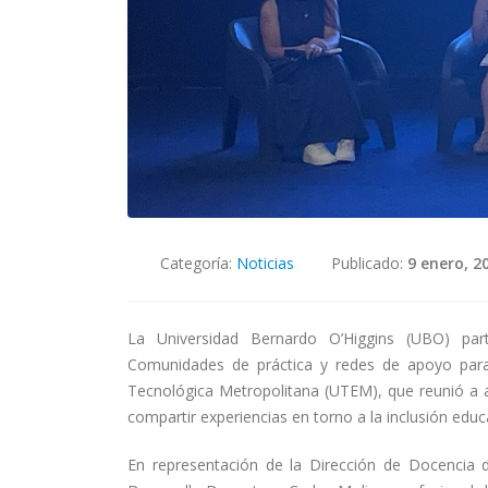
Categoría:
Noticias
Publicado:
9 enero, 2
La Universidad Bernardo O’Higgins (UBO) part
Comunidades de práctica y redes de apoyo para l
Tecnológica Metropolitana (UTEM), que reunió a a
compartir experiencias en torno a la inclusión educa
En representación de la Dirección de Docencia 