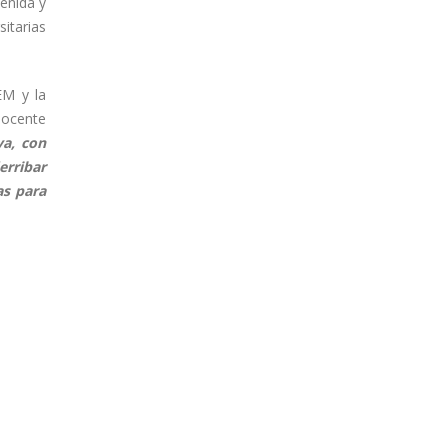
enida y
itarias
EM y la
Docente
va, con
erribar
as para