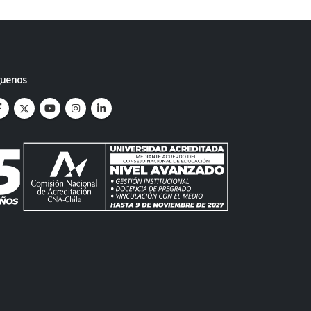
guenos