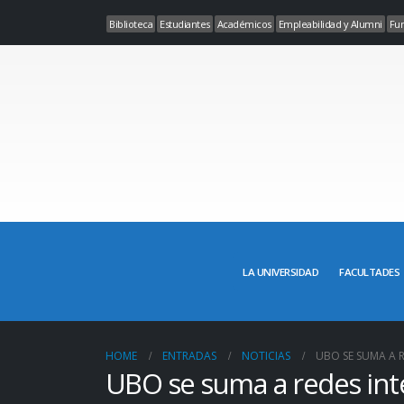
Biblioteca
Estudiantes
Académicos
Empleabilidad y Alumni
Fun
LA UNIVERSIDAD
FACULTADES
HOME
ENTRADAS
NOTICIAS
UBO SE SUMA A R
UBO se suma a redes inte