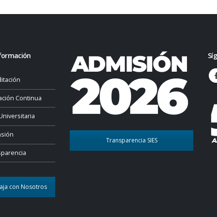
formación
Sí
itación
ación Continua
Universitaria
nsión
Transparencia SIES
sparencia
aja con Nosotros