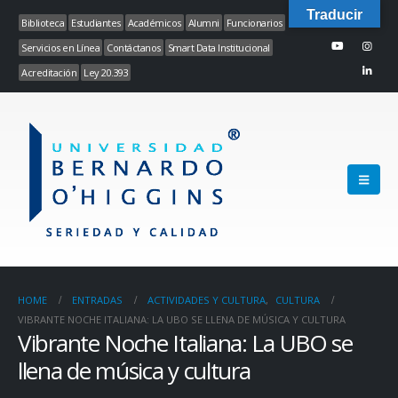
Traducir
Biblioteca
Estudiantes
Académicos
Alumni
Funcionarios
Servicios en Línea
Contáctanos
Smart Data Institucional
Acreditación
Ley 20.393
HOME
ENTRADAS
ACTIVIDADES Y CULTURA
,
CULTURA
VIBRANTE NOCHE ITALIANA: LA UBO SE LLENA DE MÚSICA Y CULTURA
Vibrante Noche Italiana: La UBO se
llena de música y cultura