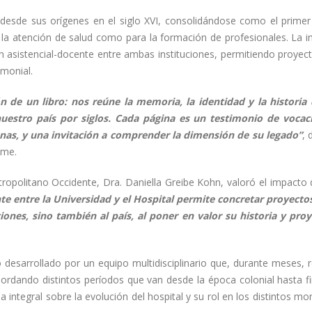
al desde sus orígenes en el siglo XVI, consolidándose como el primer
a la atención de salud como para la formación de profesionales. La in
n asistencial-docente entre ambas instituciones, permitiendo proyect
imonial.
 de un libro: nos reúne la memoria, la identidad y la historia
nuestro país por siglos. Cada página es un testimonio de vocac
nas, y una invitación a comprender la dimensión de su legado”
, 
ame.
etropolitano Occidente, Dra. Daniella Greibe Kohn, valoró el impacto
ente entre la Universidad y el Hospital permite concretar proyect
iones, sino también al país, al poner en valor su historia y proy
o desarrollado por un equipo multidisciplinario que, durante meses, 
bordando distintos períodos que van desde la época colonial hasta fi
a integral sobre la evolución del hospital y su rol en los distintos 