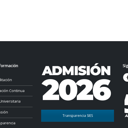
formación
Sí
itación
ación Continua
Universitaria
nsión
Transparencia SIES
sparencia