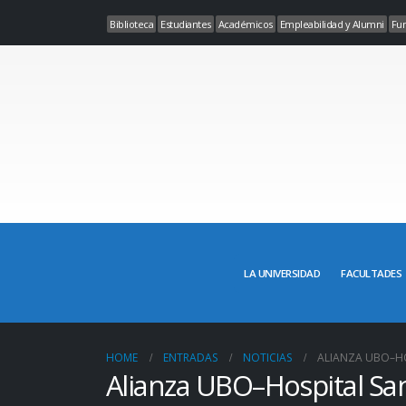
Biblioteca
Estudiantes
Académicos
Empleabilidad y Alumni
Fun
LA UNIVERSIDAD
FACULTADES
HOME
ENTRADAS
NOTICIAS
ALIANZA UBO–HOS
Alianza UBO–Hospital San 