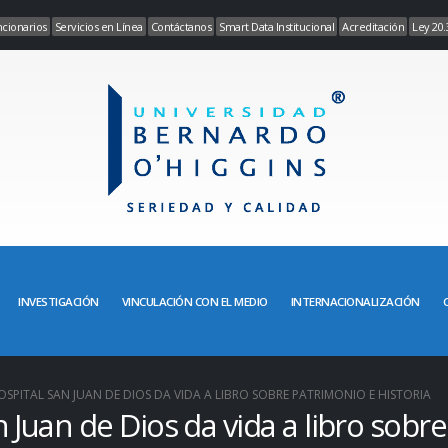
cionarios
Servicios en Línea
Contáctanos
Smart Data Institucional
Acreditación
Ley 20.
INVESTIGACIÓN
VINCULACIÓN CON EL MEDIO
INTERNACIONALIZACIÓN
PITAL SAN JUAN DE DIOS DA VIDA A LIBRO SOBRE PATRIMONIO E HISTORIA
Juan de Dios da vida a libro sobre