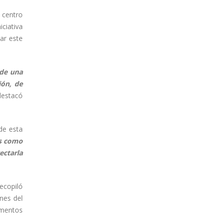
 centro
iciativa
ar este
 de una
ión, de
destacó
 de esta
os como
ectarla
recopiló
nes del
momentos