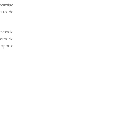
promiso
entro de
evancia
memoria
n aporte