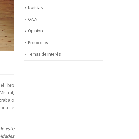
Noticias
OAIA
Opinión
Protocolos
Temas de Interés
l libro
istral,
trabajo
toria de
de este
nidades