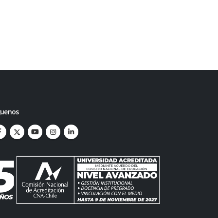
guenos