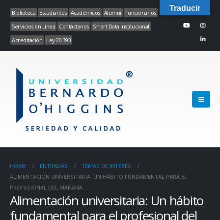
Traducir
Biblioteca
Estudiantes
Académicos
Alumni
Funcionarios
Servicios en Línea
Contáctanos
Smart Data Institucional
Acreditación
Ley 20.393
HOME
ENTRADAS
TEMAS DE INTERÉS
ALIMENTACIÓN UNIVERSITARIA: UN HÁBITO FUNDAMENTAL PARA EL
PROFESIONAL DEL MAÑANA
Alimentación universitaria: Un hábito
fundamental para el profesional del