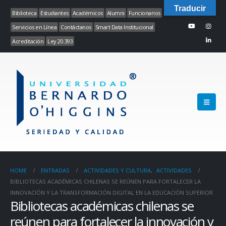
Traducir
Biblioteca
Estudiantes
Académicos
Alumni
Funcionarios
Servicios en Línea
Contáctanos
Smart Data Institucional
Acreditación
Ley 20.393
HOME
ENTRADAS
ACTIVIDADES Y CULTURA
,
ACTIVIDADES
BIBLIOTECAS ACADÉMICAS CHILENAS SE REÚNEN PARA FORTALECER LA
INNOVACIÓN Y LA TRANSFORMACIÓN DIGITAL EN LA EDUCACIÓN SUPERIOR
Bibliotecas académicas chilenas se
reúnen para fortalecer la innovación y