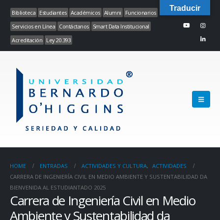
Traducir
Biblioteca
Estudiantes
Académicos
Alumni
Funcionarios
Servicios en Línea
Contáctanos
Smart Data Institucional
Acreditación
Ley 20.393
HOME
ENTRADAS
ACTIVIDADES Y CULTURA
,
ACTIVIDADES
CARRERA DE INGENIERÍA CIVIL EN MEDIO AMBIENTE Y SUSTENTABILIDAD DA
BIENVENIDA AL ESTUDIANTADO 2025
Carrera de Ingeniería Civil en Medio
Ambiente y Sustentabilidad da