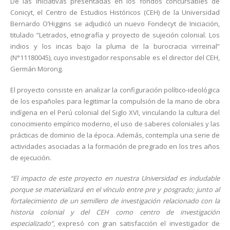
De las iniciativas presentadas en los fondos concursables de
Conicyt, el Centro de Estudios Históricos (CEH) de la Universidad
Bernardo O’Higgins se adjudicó un nuevo Fondecyt de Iniciación,
titulado “Letrados, etnografía y proyecto de sujeción colonial. Los
indios y los incas bajo la pluma de la burocracia virreinal”
(N°11180045), cuyo investigador responsable es el director del CEH,
Germán Morong.
El proyecto consiste en analizar la configuración político-ideológica
de los españoles para legitimar la compulsión de la mano de obra
indígena en el Perú colonial del Siglo XVI, vinculando la cultura del
conocimiento empírico moderno, el uso de saberes coloniales y las
prácticas de dominio de la época. Además, contempla una serie de
actividades asociadas a la formación de pregrado en los tres años
de ejecución.
“El impacto de este proyecto en nuestra Universidad es indudable
porque se materializará en el vínculo entre pre y posgrado; junto al
fortalecimiento de un semillero de investigación relacionado con la
historia colonial y del CEH como centro de investigación
especializado”
, expresó con gran satisfacción el investigador de