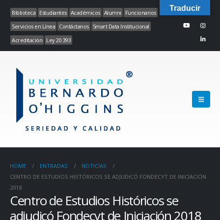
Traducir
Biblioteca
Estudiantes
Académicos
Alumni
Funcionarios
Servicios en Línea
Contáctanos
Smart Data Institucional
Acreditación
Ley 20.393
HOME
ENTRADAS
NOTICIAS
CENTRO DE ESTUDIOS HISTÓRICOS SE ADJUDICÓ FONDECYT DE INICIACIÓN
2018
Centro de Estudios Históricos se
adjudicó Fondecyt de Iniciación 2018