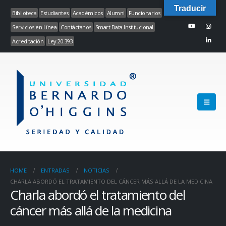
Traducir
Biblioteca
Estudiantes
Académicos
Alumni
Funcionarios
Servicios en Línea
Contáctanos
Smart Data Institucional
Acreditación
Ley 20.393
HOME
ENTRADAS
NOTICIAS
CHARLA ABORDÓ EL TRATAMIENTO DEL CÁNCER MÁS ALLÁ DE LA MEDICINA
Charla abordó el tratamiento del
cáncer más allá de la medicina