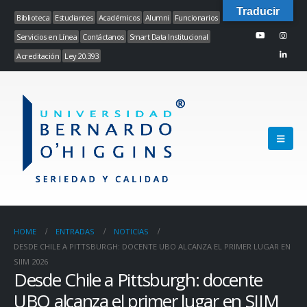
Traducir
Biblioteca
Estudiantes
Académicos
Alumni
Funcionarios
Servicios en Línea
Contáctanos
Smart Data Institucional
Acreditación
Ley 20.393
HOME
ENTRADAS
NOTICIAS
DESDE CHILE A PITTSBURGH: DOCENTE UBO ALCANZA EL PRIMER LUGAR EN
SIIM 2026
Desde Chile a Pittsburgh: docente
UBO alcanza el primer lugar en SIIM