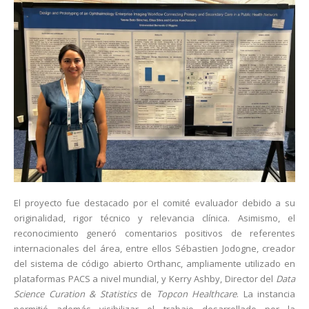
El proyecto fue destacado por el comité evaluador debido a su
originalidad, rigor técnico y relevancia clínica. Asimismo, el
reconocimiento generó comentarios positivos de referentes
internacionales del área, entre ellos Sébastien Jodogne, creador
del sistema de código abierto Orthanc, ampliamente utilizado en
plataformas PACS a nivel mundial, y Kerry Ashby, Director del
Data
Science Curation & Statistics
de
Topcon Healthcare
. La instancia