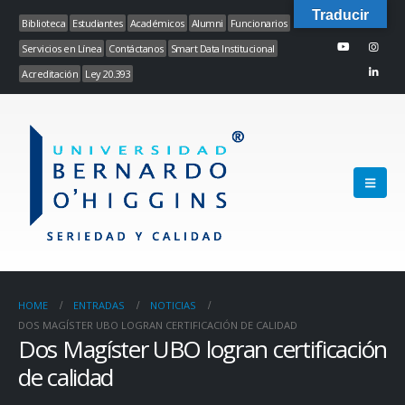
Traducir
Biblioteca
Estudiantes
Académicos
Alumni
Funcionarios
Servicios en Línea
Contáctanos
Smart Data Institucional
Acreditación
Ley 20.393
HOME
ENTRADAS
NOTICIAS
DOS MAGÍSTER UBO LOGRAN CERTIFICACIÓN DE CALIDAD
Dos Magíster UBO logran certificación
de calidad