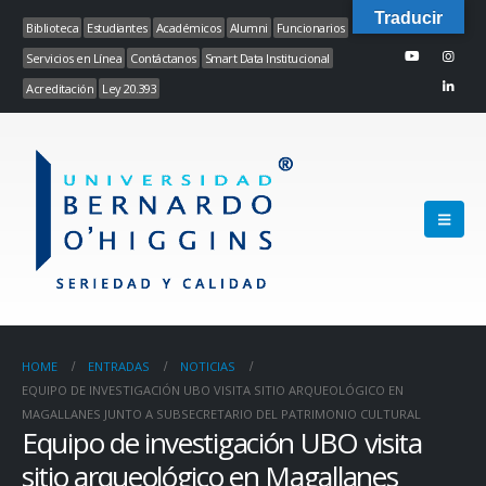
Traducir
Biblioteca
Estudiantes
Académicos
Alumni
Funcionarios
Servicios en Línea
Contáctanos
Smart Data Institucional
Acreditación
Ley 20.393
HOME
ENTRADAS
NOTICIAS
EQUIPO DE INVESTIGACIÓN UBO VISITA SITIO ARQUEOLÓGICO EN
MAGALLANES JUNTO A SUBSECRETARIO DEL PATRIMONIO CULTURAL
Equipo de investigación UBO visita
sitio arqueológico en Magallanes