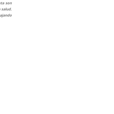
sta son
 salud.
bajando