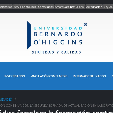
cionarios
Servicios en Línea
Contáctanos
Smart Data Institucional
Acreditación
Ley 20.
INVESTIGACIÓN
VINCULACIÓN CON EL MEDIO
INTERNACIONALIZACIÓN
VIDADES
CIÓN CONTINUA CON LA SEGUNDA JORNADA DE ACTUALIZACIÓN EN LABORATO