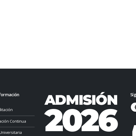
formación
Sí
itación
ación Continua
Universitaria