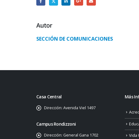
Autor
SECCIÓN DE COMUNICACIONES
Casa Central
Más In
Dirección:
Avenida Viel 1497
Acred
Campus Rondizzoni
Educ
Dirección:
General Gana 1702
Vida 