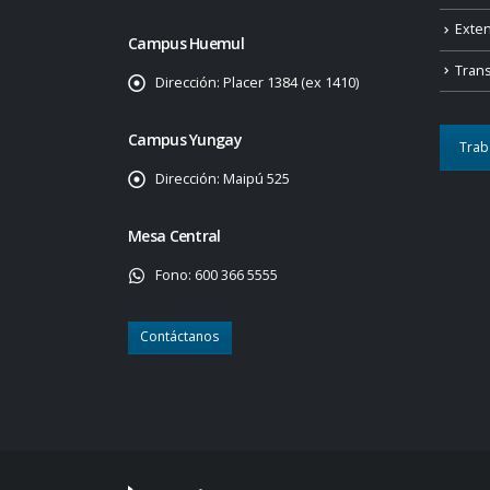
Exte
Campus Huemul
Tran
Dirección:
Placer 1384 (ex 1410)
Campus Yungay
Trab
Dirección:
Maipú 525
Mesa Central
Fono:
600 366 5555
Contáctanos