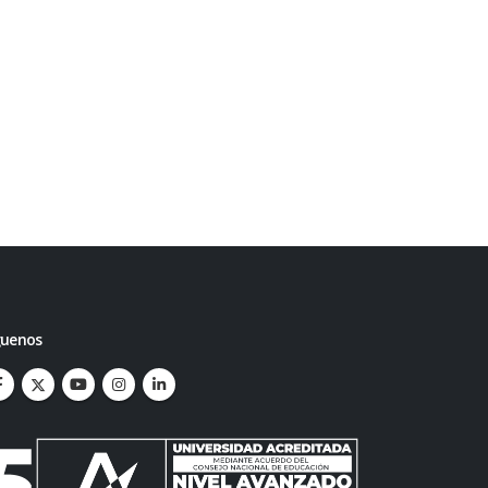
guenos