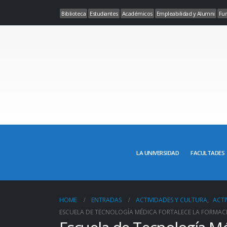
Biblioteca
Estudiantes
Académicos
Empleabilidad y Alumni
Fun
LA UNIVERSIDAD
FACULTADES
HOME
ENTRADAS
ACTIVIDADES Y CULTURA
,
ACTI
ESCUELA DE TECNOLOGÍA MÉDICA FORTALECE LA FORMA