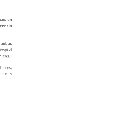
ces en
cencia
pruebas
ospital
nicos
.
iantes,
iento y