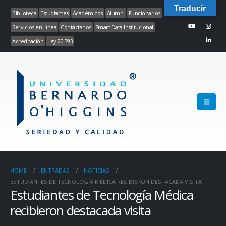
Traducir
Biblioteca
Estudiantes
Académicos
Alumni
Funcionarios
Servicios en Línea
Contáctanos
Smart Data Institucional
Acreditación
Ley 20.393
HOME
ENTRADAS
NOTICIAS
ESTUDIANTES DE TECNOLOGÍA MÉDICA RECIBIERON DESTACADA VISITA
Estudiantes de Tecnología Médica
recibieron destacada visita