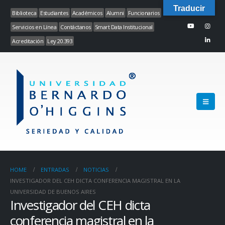
Traducir
Biblioteca
Estudiantes
Académicos
Alumni
Funcionarios
Servicios en Línea
Contáctanos
Smart Data Institucional
Acreditación
Ley 20.393
HOME
ENTRADAS
NOTICIAS
INVESTIGADOR DEL CEH DICTA CONFERENCIA MAGISTRAL EN LA
UNIVERSIDAD DE BUENOS AIRES
Investigador del CEH dicta
conferencia magistral en la