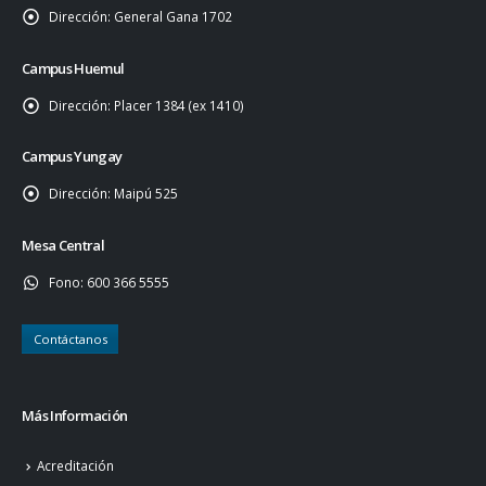
Dirección:
General Gana 1702
Campus Huemul
Dirección:
Placer 1384 (ex 1410)
Campus Yungay
Dirección:
Maipú 525
Mesa Central
Fono:
600 366 5555
Contáctanos
Más Información
Acreditación