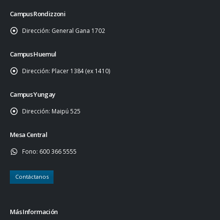
Campus Rondizzoni
Dirección:
General Gana 1702
Campus Huemul
Dirección:
Placer 1384 (ex 1410)
Campus Yungay
Dirección:
Maipú 525
Mesa Central
Fono:
600 366 5555
Contáctanos
Más Información