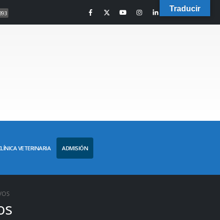
Traducir
393
CLÍNICA VETERINARIA
ADMISIÓN
VOS
os