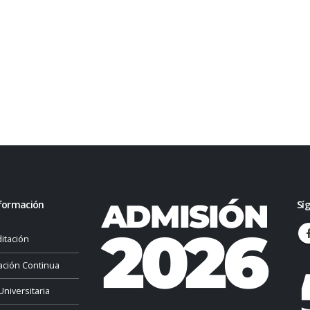
formación
Sí
itación
ación Continua
Universitaria