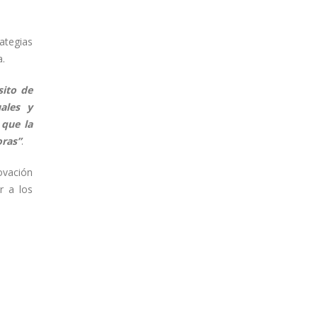
rategias
a.
sito de
uales y
 que la
oras”
.
ovación
r a los