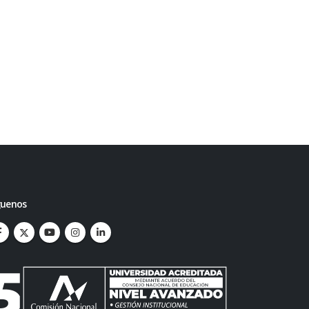
guenos