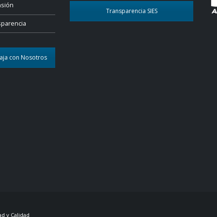
nsión
Transparencia SIES
sparencia
aja con Nosotros
d y Calidad