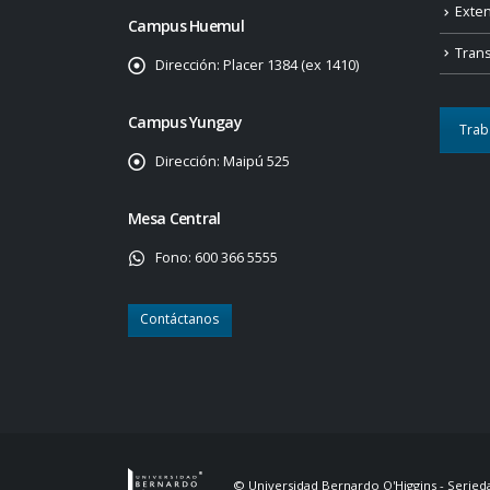
Exte
Campus Huemul
Tran
Dirección:
Placer 1384 (ex 1410)
Campus Yungay
Trab
Dirección:
Maipú 525
Mesa Central
Fono:
600 366 5555
Contáctanos
© Universidad Bernardo O'Higgins - Serieda