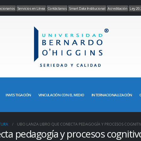
cionarios
Servicios en Línea
Contáctanos
Smart Data Institucional
Acreditación
Ley 20.
INVESTIGACIÓN
VINCULACIÓN CON EL MEDIO
INTERNACIONALIZACIÓN
TURA
UBO LANZA LIBRO QUE CONECTA PEDAGOGÍA Y PROCESOS COGNITI
cta pedagogía y procesos cognitiv