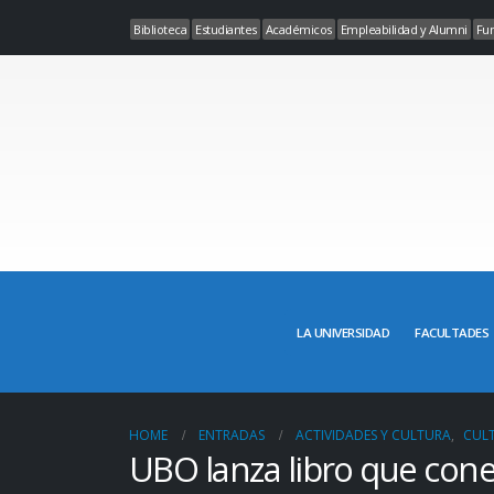
Biblioteca
Estudiantes
Académicos
Empleabilidad y Alumni
Fun
LA UNIVERSIDAD
FACULTADES
HOME
ENTRADAS
ACTIVIDADES Y CULTURA
,
CUL
UBO lanza libro que cone