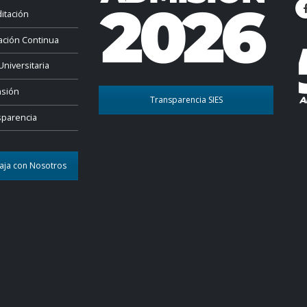
itación
ación Continua
Universitaria
nsión
Transparencia SIES
sparencia
aja con Nosotros