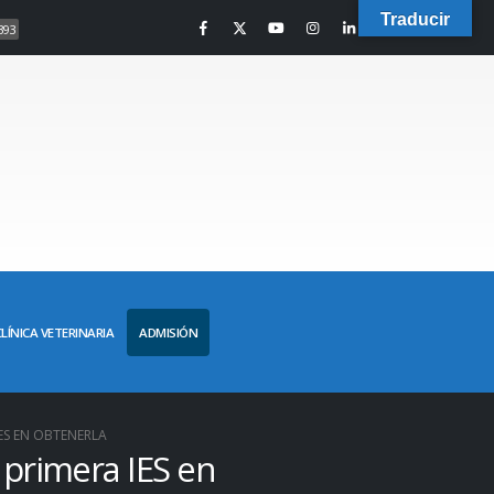
Traducir
393
CLÍNICA VETERINARIA
ADMISIÓN
IES EN OBTENERLA
 primera IES en