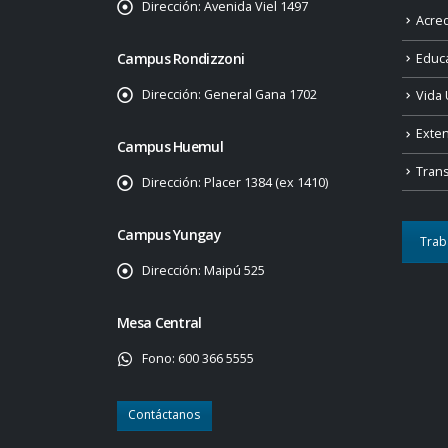
Dirección:
Avenida Viel 1497
Acred
Campus Rondizzoni
Educ
Dirección:
General Gana 1702
Vida 
Exte
Campus Huemul
Tran
Dirección:
Placer 1384 (ex 1410)
Campus Yungay
Trab
Dirección:
Maipú 525
Mesa Central
Fono:
600 366 5555
Contáctanos