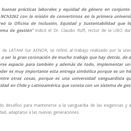
 buenas prácticas laborales y equidad de género en conjunto
NCh3262 con la misión de convertirnos en la primera univers
reó la Oficina de Inclusión, Equidad y Sustentabilidad que li
tema de gestión”
indicó el Dr. Claudio Ruff, rector de la UBO dur
a de LATAM Sur AENOR, se refirió al trabajo realizado por la univ
e a ser la gran coronación de mucho trabajo que hay detrás, de 
acerse espacio para también y además de todo, implementar u
nder es muy importante esta entrega simbólica porque es un hi
entre otras cosas, porque es una universidad vanguardista q
sidad en Chile y Latinoamérica que consta con un sistema de ges
do desafíos para mantenerse a la vanguardia de las exigencias y 
idad, adaptarse a las nuevas generaciones.