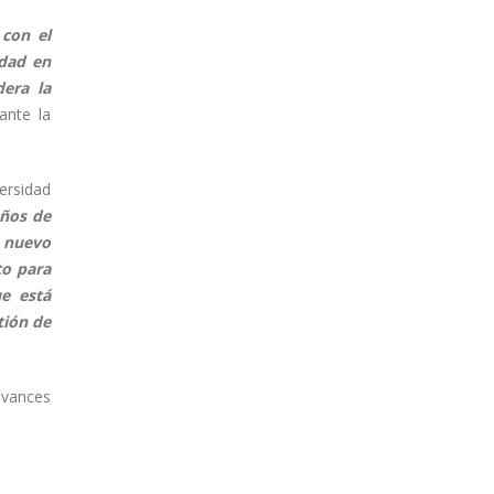
 con el
idad en
dera la
ante la
ersidad
años de
n nuevo
to para
ue está
tión de
avances