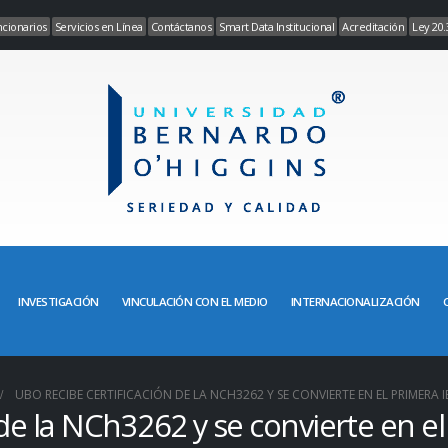
cionarios
Servicios en Línea
Contáctanos
Smart Data Institucional
Acreditación
Ley 20.
INVESTIGACIÓN
VINCULACIÓN CON EL MEDIO
INTERNACIONALIZACIÓN
UBO RECIBE CERTIFICACIÓN DE LA NCH3262 Y SE CONVIERTE EN EL PRIMERA 
de la NCh3262 y se convierte en el