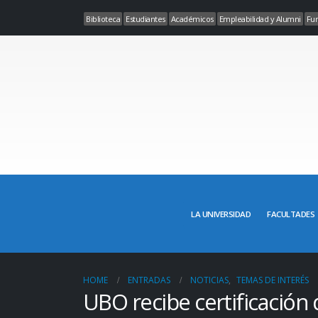
Biblioteca
Estudiantes
Académicos
Empleabilidad y Alumni
Fun
LA UNIVERSIDAD
FACULTADES
HOME
ENTRADAS
NOTICIAS
,
TEMAS DE INTERÉS
UBO recibe certificación 