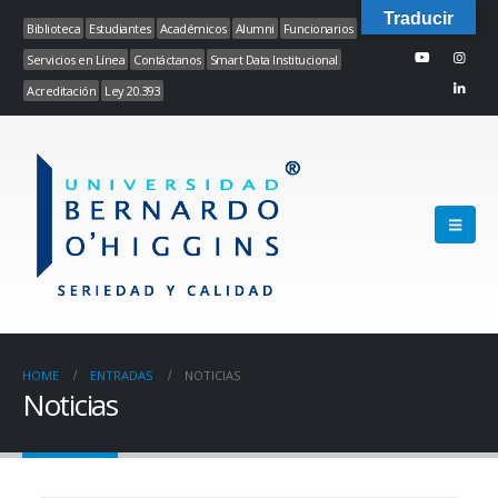
Traducir
Biblioteca
Estudiantes
Académicos
Alumni
Funcionarios
Servicios en Línea
Contáctanos
Smart Data Institucional
Acreditación
Ley 20.393
HOME
ENTRADAS
NOTICIAS
Noticias