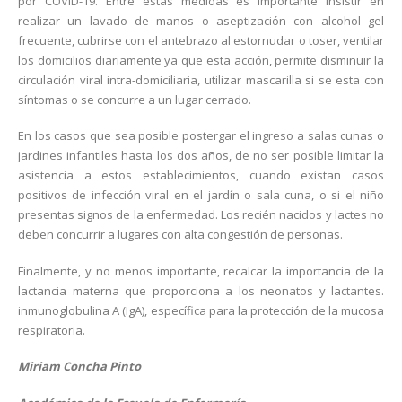
por COVID-19. Entre estas medidas es importante insistir en
realizar un lavado de manos o aseptización con alcohol gel
frecuente, cubrirse con el antebrazo al estornudar o toser, ventilar
los domicilios diariamente ya que esta acción, permite disminuir la
circulación viral intra-domiciliaria, utilizar mascarilla si se esta con
síntomas o se concurre a un lugar cerrado.
En los casos que sea posible postergar el ingreso a salas cunas o
jardines infantiles hasta los dos años, de no ser posible limitar la
asistencia a estos establecimientos, cuando existan casos
positivos de infección viral en el jardín o sala cuna, o si el niño
presentas signos de la enfermedad. Los recién nacidos y lactes no
deben concurrir a lugares con alta congestión de personas.
Finalmente, y no menos importante, recalcar la importancia de la
lactancia materna que proporciona a los neonatos y lactantes.
inmunoglobulina A (IgA), específica para la protección de la mucosa
respiratoria.
Miriam Concha Pinto