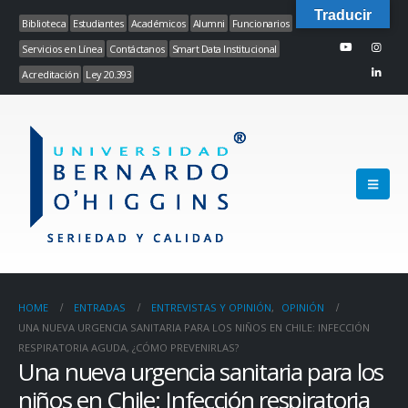
Traducir
Biblioteca
Estudiantes
Académicos
Alumni
Funcionarios
Servicios en Línea
Contáctanos
Smart Data Institucional
Acreditación
Ley 20.393
HOME
ENTRADAS
ENTREVISTAS Y OPINIÓN
,
OPINIÓN
UNA NUEVA URGENCIA SANITARIA PARA LOS NIÑOS EN CHILE: INFECCIÓN
RESPIRATORIA AGUDA, ¿CÓMO PREVENIRLAS?
Una nueva urgencia sanitaria para los
niños en Chile: Infección respiratoria